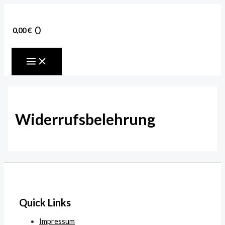
Zum
Inhalt
springen
0
0,00
€
MAIN
MENU
Widerrufsbelehrung
Quick Links
Impressum